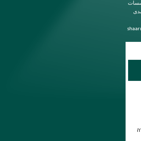
ؤسسات
مدى