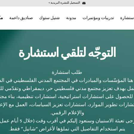
التسجيل للنشرة البريدية >
ستشارة
تدريبات ومؤتمرات
مدونة
شتيل ستوك
صناديق داعمة
مك
التوجّه لتلقي استشارة
طلب استشارة
هنا المؤسّسات والمبادرات في المجتمع المدني الفلسطيني في ال
عمل بهدف تعزيز مجتمع مدني فلسطيني حر، ديمقراطي وتقدّمي لل
 للحصول على استشارات استراتيجية، استشارات تنظيمية، بناء مجت
شارات تطوير الموارد، استشارات تعزيز السياسات، العمل مع الإعل
والإعلام الرقمي.
جى تعبئة الاستبيان وسنعود إليكم في أقرب وقت (خلال 5 أيام عمل).
يتم استخدام التفاصيل التي تملؤها لأغراض “شاتيل” فقط.