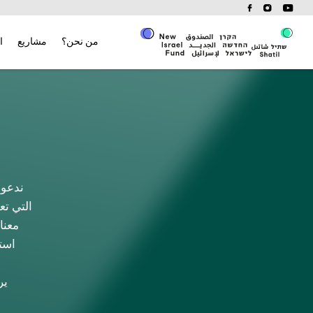
Ski
t
conten
من نحن؟
مشاريع
ا
ندعو 
التي ت
معنا
است
ير