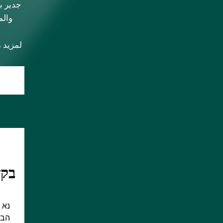
جدير ب
والم
لمزيد من ا