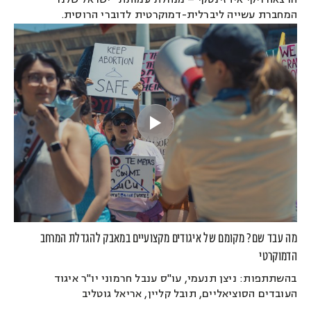
הרצאה ויקי אידזינסקי – מנהלת עמותת "ישראל שלנו"
המחברת עשייה ליברלית-דמוקרטית לדוברי הרוסית.
מה עבד שם? מקומם של איגודים מקצועיים במאבק להגדלת המרחב
הדמוקרטי
בהשתתפות: ניצן תנעמי, עו"ס ענבל חרמוני יו"ר איגוד
העובדים הסוציאליים, תובל קליין, אריאל גוטליב