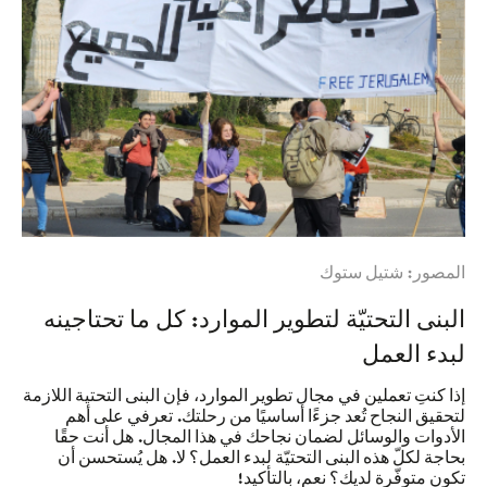
المصور: شتيل ستوك
البنى التحتيّة لتطوير الموارد: كل ما تحتاجينه
لبدء العمل
إذا كنتِ تعملين في مجال تطوير الموارد، فإن البنى التحتية اللازمة
لتحقيق النجاح تُعد جزءًا أساسيًا من رحلتك. تعرفي على أهم
الأدوات والوسائل لضمان نجاحك في هذا المجال. هل أنت حقًا
بحاجة لكلّ هذه البنى التحتيّة لبدء العمل؟ لا. هل يُستحسن أن
تكون متوفّرة لديك؟ نعم، بالتأكيد!