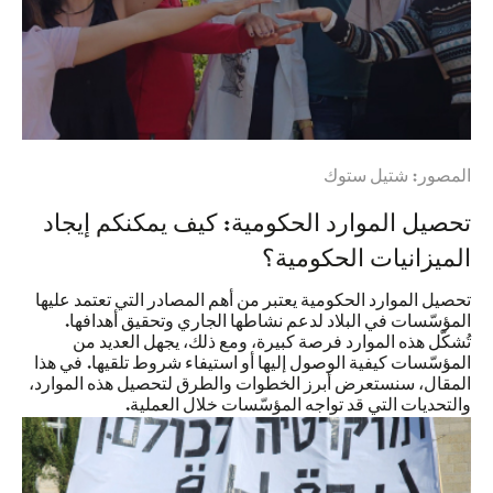
المصور: شتيل ستوك
تحصيل الموارد الحكومية: كيف يمكنكم إيجاد
الميزانيات الحكومية؟
تحصيل الموارد الحكومية يعتبر من أهم المصادر التي تعتمد عليها
المؤسّسات في البلاد لدعم نشاطها الجاري وتحقيق أهدافها.
تُشكّل هذه الموارد فرصة كبيرة، ومع ذلك، يجهل العديد من
المؤسّسات كيفية الوصول إليها أو استيفاء شروط تلقيها. في هذا
المقال، سنستعرض أبرز الخطوات والطرق لتحصيل هذه الموارد،
والتحديات التي قد تواجه المؤسّسات خلال العملية.