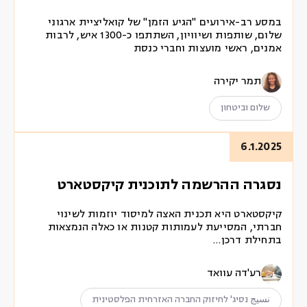
במסע רב-אירועים "הגיע הזמן" של קואליציית ארגוני
שלום, שותפות ושיוויון, השתתפו כ-1300 איש, לרבות
אמנים, ראשי מועצות וחברי כנסת
תמר יקירה
שלום וביטחון
6.1.2025
נסגרה ההרשמה לתוכנית קיקסטארט
קיקסטארט היא תכנית האצה למיסוד יוזמות לשינוי
חברתי, המסייעת לעמותות קטנות או כאלה הנמצאות
בתחילת דרכן…
רע'דה עוואד
نسيج נסיג' לחיזוק החברה האזרחית הפלסטינית