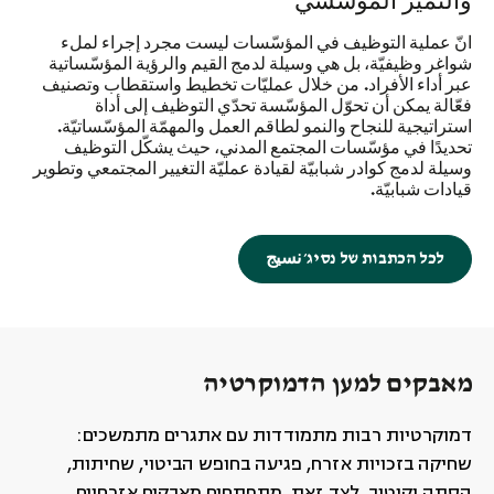
والتميز المؤسّسي
انّ عملية التوظيف في المؤسّسات ليست مجرد إجراء لملء
شواغر وظيفيّة، بل هي وسيلة لدمج القيم والرؤية المؤسّساتية
عبر أداء الأفراد. من خلال عمليّات تخطيط واستقطاب وتصنيف
فعّالة يمكن أن تحوّل المؤسّسة تحدّي التوظيف إلى أداة
استراتيجية للنجاح والنمو لطاقم العمل والمهمّة المؤسّساتيّة.
تحديدًا في مؤسّسات المجتمع المدني، حيث يشكّل التوظيف
وسيلة لدمج كوادر شبابيّة لقيادة عمليّة التغيير المجتمعي وتطوير
قيادات شبابيّة.
לכל הכתבות של נסיג׳ نسيج
מאבקים למען הדמוקרטיה
דמוקרטיות רבות מתמודדות עם אתגרים מתמשכים:
שחיקה בזכויות אזרח, פגיעה בחופש הביטוי, שחיתות,