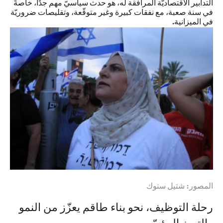
التدابير الاقتصاديّة المرافقة له، هو حدث سياسيّ مهم جدًا، خاصةً
في سنة صعبة، مع نفقات كبيرة وغير متوقّعة، وتقليصات ضروريّة
في الميزانية.
المصور: شتيل ستوك
رحلة التوظيف، نحو بناء طاقم يعزّز من النمو