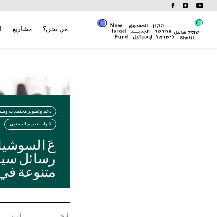
Ski
t
conten
من نحن؟
مشاريع
ا
دعم وتطوير مجتمعات ومن
قنوات تقديم المحتوى
عَ السوشيا
رسائل سيا
متنوعة في
تاريخ
الزمن