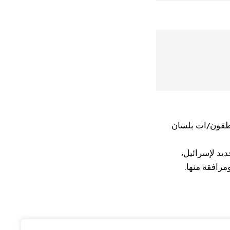
اطقون/ات بلسان
يد لإسرائيل،
رافقة منها.