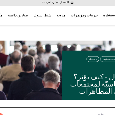
التسجيل للنشرة البريدية >
ستشارة
تدريبات ومؤتمرات
مدونة
شتيل ستوك
صناديق داعمة
مك
صات محتوى
ديجيتال
ل – كيف نؤثر؟
سيّة لمجتمعات
 المظاهرات
المكان