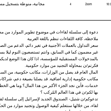
10:
Zoom
4
مجانية، منوطة بتسجيل مس
دعوة إلى سلسلة لقاءات في موضوع تطوير الموارد من مص
ملاحظة، كافة اللقاءات تنظم باللغة العربية
سعر التداول بالعملات الأجنبية في تغير دائم، الدعم من الص
غير مضمون كما في السابق، وانتم تستصعبون النوم ليلا بس
بالمدخولات المستقبلية للمؤسسة، اذا كان هذا الوضع لديكم،
فكرتم/ن بمحاولة التجنيد من موارد حكومية.
المال العام قد يصل من الوزارات، مكاتب حكومية، من السل
مكاتب حكومية إدارية اضافية. قد يصلنا بصيغة دعم، شراكا
خدمات، فأين نجد الجزء الأكبر من هذا المال؟ وما هي الخ
بها لكم/ن في هذا العالم المُركب ؟
تدعوكم/ن شتيل- الصندوق الجديد لإسرائيل إلى سلسلة لق
لقاء، من خلالها سنتعلم كيفية الوصول وتجنيد موارد من الح