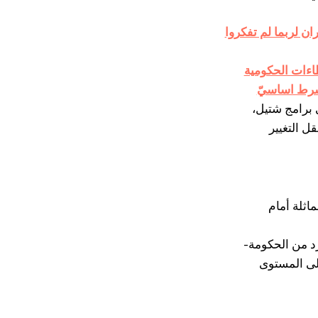
ماط التفكير: أمران لربما لم تفكروا
 برامج شتيل،
ل التغيير
اثلة أمام
د من الحكومة-
لى المستوى