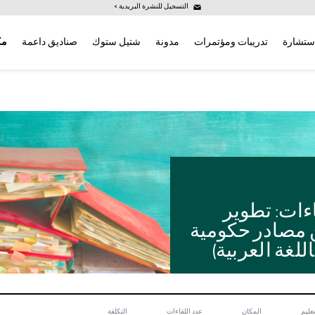
التسجيل للنشرة البريدية >
ستشارة
تدريبات ومؤتمرات
مدونة
شتيل ستوك
صناديق داعمة
مك
ءات: تطوير
 مصادر حكومية
للغة العربية)
عليم
المكان
عدد اللقاءات
التكلفة