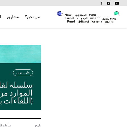
Ski
t
conten
من نحن؟
مشاريع
ا
تطوير موارد
سلسلة لقا
الموارد من
(اللقاءات با
تاريخ
ساعات الت