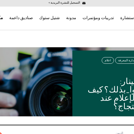
التسجيل للنشرة البريدية >
ستشارة
تدريبات ومؤتمرات
مدونة
شتيل ستوك
صناديق داعمة
مك
دارة المعرفة
اعلام
نار:
_بذلك؟ كيف
إعلام عند
تجاج؟
الزمن