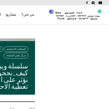
Ski
t
conten
من نحن؟
مشاريع
ا
النضالات الاجتماعية
إ
مركز تغيير السياسة
سلسلة ويبي
كيف_نجحوا
نؤثر على ال
تغطية الاح
المكان
تاريخ