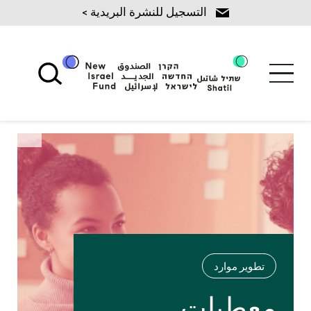
Ski
التسجيل للنشرة البريدية >
t
conten
تطوير موارد
معطيات