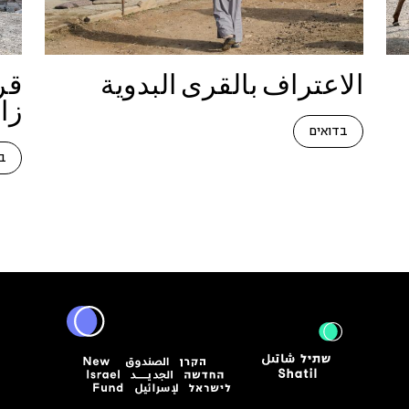
الاعتراف بالقرى البدوية
قر
زا
בדואים
ב