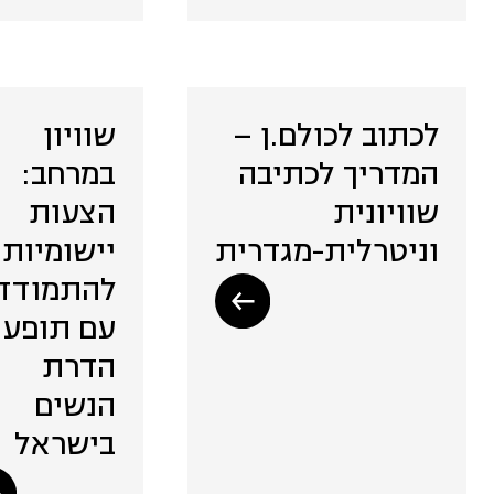
שיתופי פעולה, שותפויות
ומיזוגים (2)
לכתוב לכולם.ן –
שוויון
תיירות מקומית (4)
המדריך לכתיבה
במרחב:
שוויונית
הצעות
אסטרטגיה ותכנון (7)
וניטרלית-מגדרית
יישומיות
להתמודד
תעשייה יצירתית (9)
עם תופע
הדרת
תקשורת (3)
הנשים
בישראל