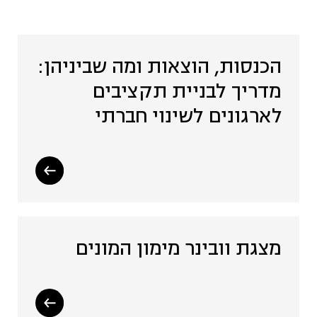
שתיל - פעילויות ואירועים
שהיו (4)
הכנסות, הוצאות ומה שביניהן:
מדריך לבניית תקציבים
קהילה (19)
לארגונים לשינוי חברתי
רכש מקומי והתאגדויות רכש
(15)
שיתוף ציבור (2)
מצגת וובינר מימון המונים
שיתופי פעולה, שותפויות
ומיזוגים (2)