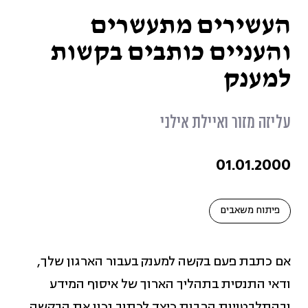
גזענות (11)
העשירים מתעשרים
והעניים כותבים בקשות
גיוון והכלה בארגונים (34)
למענק
דיגיטל, תוכן וסושיאל (3)
עליזה מזור ואיילת אילני
שינוי מדיניות (1)
01.01.2000
חברה משותפת (5)
פיתוח משאבים
חוסן ארגוני (7)
אם כתבת פעם בקשה למענק בעבור הארגון שלך,
ודאי התנסית בתהליך הארוך של איסוף המידע
כלכלה מקומית מקיימת (58)
ובהתלבטויות הרבות כיצד לכתוב נכון את הבקשה.