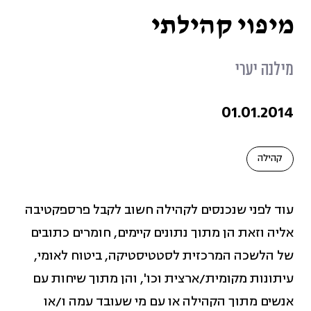
גזענות (11)
מיפוי קהילתי
גיוון והכלה בארגונים (34)
מילנה יערי
דיגיטל, תוכן וסושיאל (3)
01.01.2014
שינוי מדיניות (1)
קהילה
חברה משותפת (5)
עוד לפני שנכנסים לקהילה חשוב לקבל פרספקטיבה
אליה וזאת הן מתוך נתונים קיימים, חומרים כתובים
חוסן ארגוני (7)
של הלשכה המרכזית לסטטיסטיקה, ביטוח לאומי,
עיתונות מקומית/ארצית וכו', והן מתוך שיחות עם
כלכלה מקומית מקיימת (58)
אנשים מתוך הקהילה או עם מי שעובד עמה ו/או