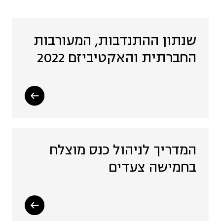
שתיל - פעילויות ואירועים
שנתון ההתנדבות, המעורבות
שהיו (4)
החברתית והאקטיביזם 2022
קהילה (19)
רכש מקומי והתאגדויות רכש
(15)
המדריך לניהול כנס מוצלח
שיתוף ציבור (2)
בחמישה צעדים
שיתופי פעולה, שותפויות
ומיזוגים (2)