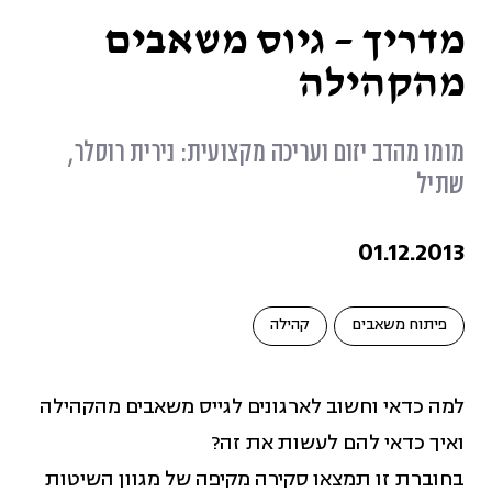
גזענות (11)
מדריך – גיוס משאבים
מהקהילה
גיוון והכלה בארגונים (34)
מומו מהדב יזום ועריכה מקצועית: נירית רוסלר,
דיגיטל, תוכן וסושיאל (3)
שתיל
שינוי מדיניות (1)
01.12.2013
חברה משותפת (5)
פיתוח משאבים
קהילה
חוסן ארגוני (7)
למה כדאי וחשוב לארגונים לגייס משאבים מהקהילה
ואיך כדאי להם לעשות את זה?
כלכלה מקומית מקיימת (58)
בחוברת זו תמצאו סקירה מקיפה של מגוון השיטות