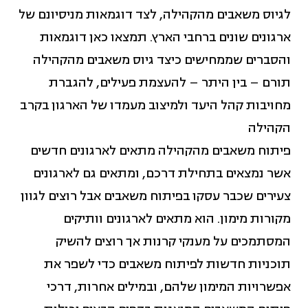
לגיוס משאבים מהקהילה, לצד דוגמאות מניסיונם של
מאבקים חברתיים (14)
ארגונים שונים ברחבי הארץ. תמצאו כאן דוגמאות
והסברים שממחישים כיצד גיוס משאבים מהקהילה
מגדר (11)
תורם – בין היתר – להעצמת פעילים, להגברת
מחויבות קהל היעד ולמיצוב מעמדו של הארגון בקרב
מדדי איכות חיים (12)
הקהילה
פיתוח משאבים מהקהילה מתאים לארגונים חדשים
מדידה והערכה (2)
אשר נמצאים בתחילת דרכם, ומתאים גם לארגונים
צעירים שכבר עסקו בפיתוח משאבים אבל רוצים לגוון
ניהול ומנהיגות (4)
מקורות מימון. הוא מתאים לארגונים וותיקים
המסתמכים על מענקי קרנות אך רוצים להשיק
פיתוח כלכלי קהילתי (17)
תוכניות חדשות לפיתוח משאבים כדי לשפר את
אפשרויות המימון שלהם, ובמילים אחרות, דרכי
פיתוח משאבים (5)