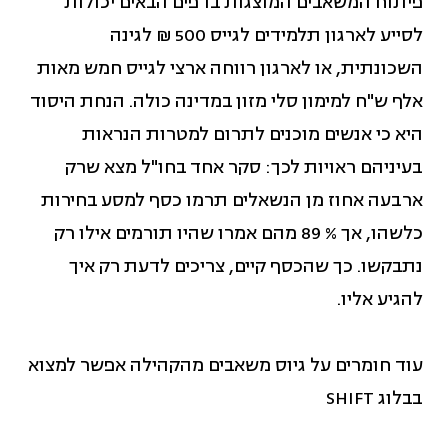
פיתוח המשאבים המוצגות בדפים הבאים יכולות
לסייע לארגון תלמידים לגייס 500 ₪ לגינה
שתיל - פעילויות ואירועים
השכונתית, או לארגון רווחה ארצי לגייס חמש מאות
שהיו (4)
אלף ש"ח למימון סלי מזון במדינה כולה. הנחת היסוד
היא כי אנשים מוכנים לתרום למטרות הנראות
קהילה (19)
בעיניהם ראויות לכך: סקר אחד בחו"ל מצא שרק
ארבעה אחוז מן הנשאלים תרמו כסף למסע בחירות
רכש מקומי והתאגדויות רכש
כלשהו, אך % 89 מהם אמרו שהיו תורמים אילו רק
(15)
נתבקשו. כך שהכסף קיים, צריכים לדעת רק איך
להגיע אליו.
שיתוף ציבור (2)
עוד חומרים על גיוס משאבים מהקהילה אפשר למצוא
שיתופי פעולה, שותפויות
בבלוג SHIFT
ומיזוגים (2)