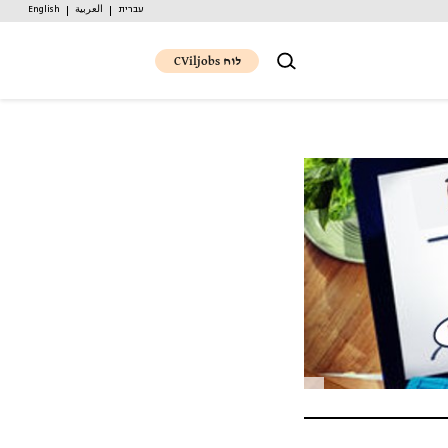
עברית
العربية
English
לוח CViljobs