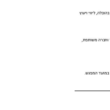
ובלה, ליווי ויעוץ
י וחברה משותפת,
 במועד המפגש.