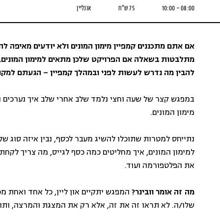
08:00 – 10:00
75 ש"ח
אונליין
אם אתם מתכננים קמפיין מימון המונים ולא יודעים מאיפה ל
מתלבטות בשאלה אם הפרויקט שלכן מתאים למימון המונים, 
להבין מה נדרש לעשות לפני ובמהלך קמפיין – הגעתם למקום
במפגש קצר של שעה וחצי נלמד שלב אחרי שלב איך נערכים נ
מימון המונים.
נתייחס למטרות שתוכלו להשיג מעבר לכסף, נבין איזה סוג ש
למימון המונים, איך מחליטים כמה כסף לגייס, מה צריך לקחת
את הפלטפורמה ועוד.
מה זה אומר וובינר?
המפגש יתקיים און ליין, כל אחד ואחת 
שלו/ה. לא תראו זה את זה, אלא רק את המצגת והמרצה, ותוכ