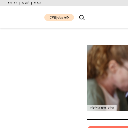
עברית
العربية
English
לוח CViljobs
צילום: גלעד קוולרצ'יק