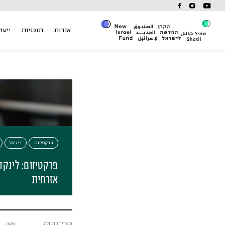
Ski
t
conten
אודות
תוכניות
ייעוץ
פרקטיזום
דיגיטל
פרקטיזום: לינקד
אזרחית
תאריך התחלה
שעה