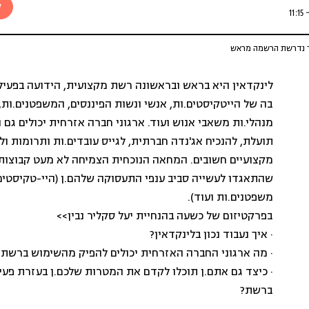
ל
אך נדרשת הרשמה מראש
לינקדאין היא בראש ובראשונה רשת מקצועית, הידועה בפעי
בה של הייטקיסטים.ות, אנשי ונשות הפיננסים, המשפטנים.ות, 
מנהלי.ות משאבי אנוש ועוד. ארגוני חברה אזרחית יכולים גם
תועלת, להנכיח אג'נדה חברתית, לגייס עובדים.ות ותרומות ו
מקצועיים חשובים. המחאה הנוכחית הצמיחה לא מעט קבוצות
שהתאגדו לעשייה סביב ענפי התעסוקה שלהם.ן (היי-טקיסטים.
משפטנים.ות ועוד).
בפרקטיזום של כשעה בהנחיית יעל סקליר נבין>>
· איך נעבוד נכון בלינקדאין?
· מה ארגוני החברה האזרחית יכולים להפיק מהשימוש ברשת?
· כיצד גם אתם.ן תוכלו לקדם את המטרות שלכם.ן בעזרת פעי
ברשת?