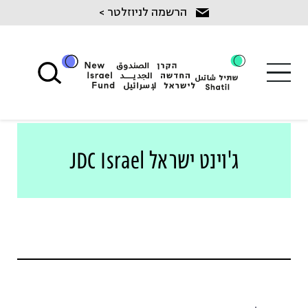
Ski
הרשמה לניוזלטר >
t
conten
ג'וינט ישראל JDC Israel