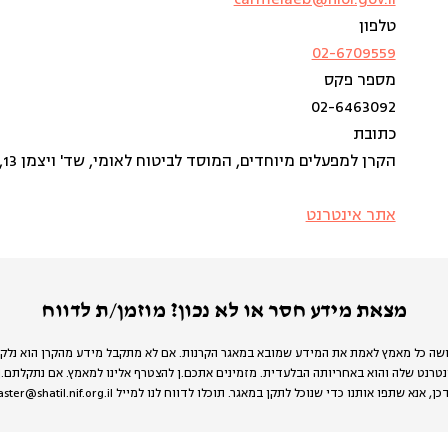
טלפון
02-6709559
מספר פקס
02-6463092
כתובת
הקרן למפעלים מיוחדים, המוסד לביטוח לאומי, שד' ויצמן 13, ירושלים 91909
אתר אינטרנט
מצאת מידע חסר או לא נכון? מוזמן/ת לדווח
שה כל מאמץ לאמת את המידע שמובא במאגר הקרנות. אם לא מתקבל מידע מהקרן הוא נלק
טרנט שלה והוא באחריותה הבלעדית. מזמינים אתכם.ן להצטרף אלינו למאמץ. אם נתקלתם.
 אנא שתפו אותנו כדי שנוכל לתקן במאגר. תוכלו לדווח לנו למייל webmaster@shatil.nif.org.il