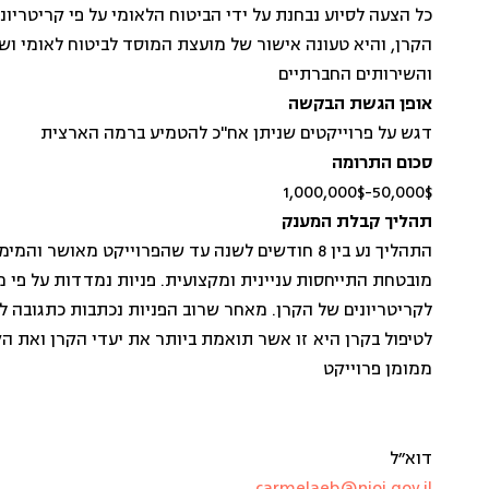
כל הצעה לסיוע נבחנת על ידי הביטוח הלאומי על פי קריטריוני
הקרן, והיא טעונה אישור של מועצת המוסד לביטוח לאומי וש
והשירותים החברתיים
אופן הגשת הבקשה
דגש על פרוייקטים שניתן אח"כ להטמיע ברמה הארצית
סכום התרומה
50,000$-1,000,000$
תהליך קבלת המענק
התהליך נע בין 8 חודשים לשנה עד שהפרוייקט מאושר והמי
מובטחת התייחסות עניינית ומקצועית. פניות נמדדות על פי
לקריטריונים של הקרן. מאחר שרוב הפניות נכתבות כתגובה ל
לטיפול בקרן היא זו אשר תואמת ביותר את יעדי הקרן ואת ה
ממומן פרוייקט
דוא״ל
carmelaeb@nioi.gov.il