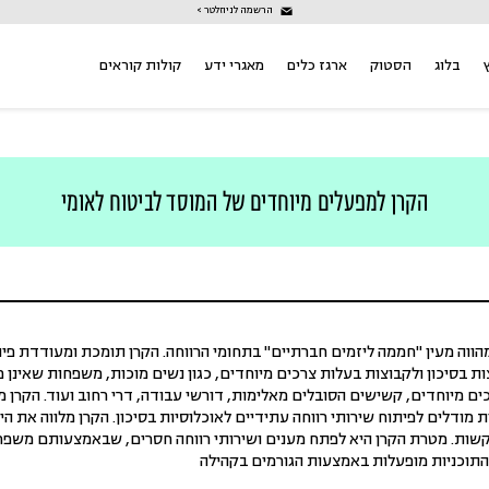
הרשמה לניוזלטר >
בלוג
הסטוק
ארגז כלים
מאגרי ידע
קולות קוראים
הקרן למפעלים מיוחדים של המוסד לביטוח לאומי
ווה מעין "חממה ליזמים חברתיים" בתחומי הרווחה. הקרן תומכת ומעודדת פית
צות בסיכון ולקבוצות בעלות צרכים מיוחדים, כגון נשים מוכות, משפחות שאינן
ם מיוחדים, קשישים הסובלים מאלימות, דורשי עבודה, דרי רחוב ועוד. הקרן מ
ת מודלים לפיתוח שירותי רווחה עתידיים לאוכלוסיות בסיכון. הקרן מלווה את 
שות. מטרת הקרן היא לפתח מענים ושירותי רווחה חסרים, שבאמצעותם משפר
 התוכניות מופעלות באמצעות הגורמים בקהילה