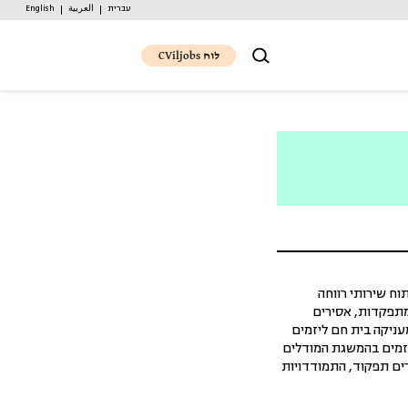
עברית
العربية
English
לוח CViljobs
וח שירותי רווחה
 מתפקדות, אסירים
עניקה בית חם ליזמים
היזמים בהמשגת המודלים
ים תפקוד, התמודדויות