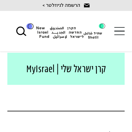
Ski
הרשמה לניוזלטר >
t
conten
קרן ישראל שלי | MyIsrael