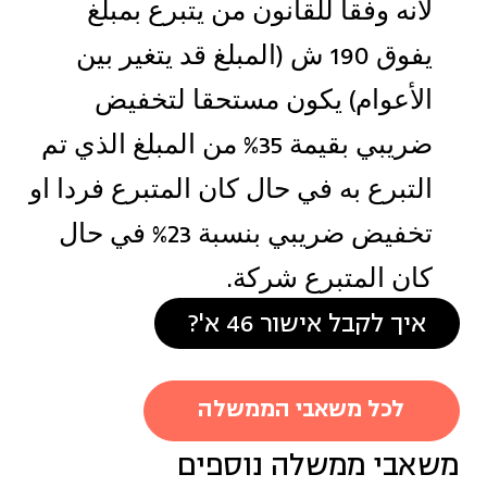
لأنه وفقا للقانون من يتبرع بمبلغ
يفوق 190 ش (المبلغ قد يتغير بين
الأعوام) يكون مستحقا لتخفيض
ضريبي بقيمة 35% من المبلغ الذي تم
التبرع به في حال كان المتبرع فردا او
تخفيض ضريبي بنسبة 23% في حال
كان المتبرع شركة.
איך לקבל אישור 46 א'?
לכל משאבי הממשלה
משאבי ממשלה נוספים