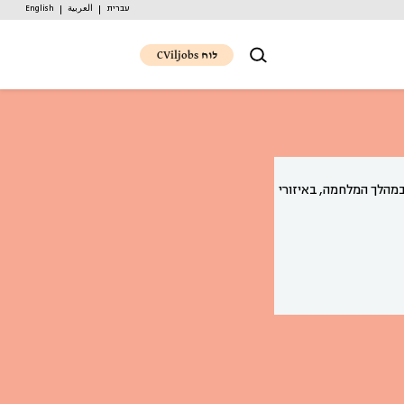
עברית
العربية
English
לוח CViljobs
מהלך המלחמה, באיזורי