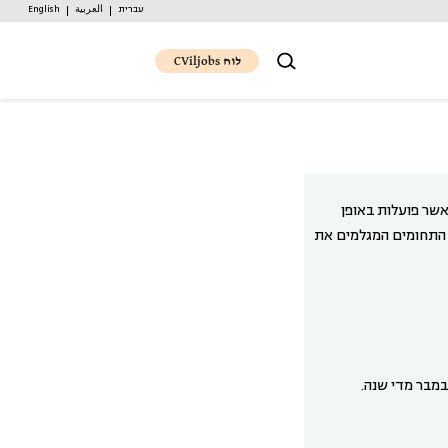
עברית
العربية
English
לוח CViljobs
אשר פועלות באופן
 התחומים המגלמים את