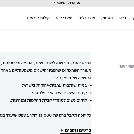
הרשמה לניוזלטר >
בלוג
הסטוק
ארגז כלים
מאגרי ידע
קולות קוראים
הפרס יוענק מדי שנה לשתי נשים, יהודייה ופלסטינית, 
ודית ועוד
מעורר השראה או שהפגינו הישגים משמעותיים באחד
העשייה של ויויאן ז"ל:
בניית שותפות ערבית-יהודית בישראל
קידום השלום הישראלי-פלסטיני
קידום נשים למוקדי קבלת החלטות ומנהיגות.
כל זוכה תקבל פרס של 15,000 דולר בטקס שיערך בנובמבר מדי שנה.
פרטים נוספים