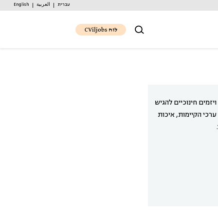
עברית
العربية
English
לוח CViljobs
יזמים חינוכיים להגיש
רכי הקיימות, איכות