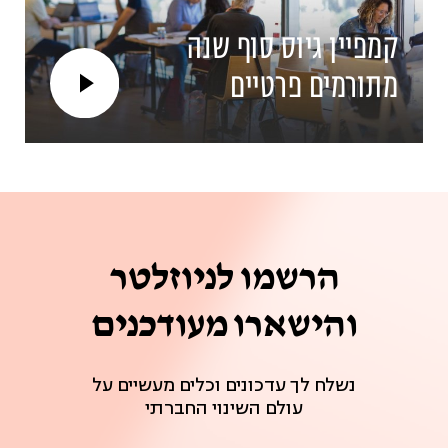
מנחה: חגית שמלי – יועצת פיתוח
קמפיין גיוס סוף שנה
משאבים, שתיל
מתורמים פרטיים
מנחה: אלינור סידי
הרשמו לניוזלטר
והישארו מעודכנים
נשלח לך עדכונים וכלים מעשיים על
עולם השינוי החברתי