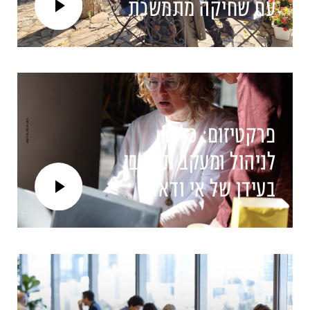
עם שחיקה מתמשכת
מנחות המפגש: לנה צ'רביצ'ניה ומאיה
שביט
פרקטיזום: כלים
לניהול ומעקב תקציבי
בעידן של אי ודאות
מרצה: סמר ג'אבר מסארווה – יועצת
פיננסית לארגוני מגזר שלישי