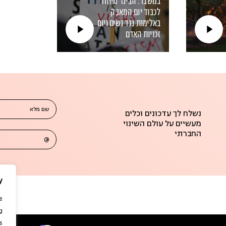
במשבר: וובינר מיוחד
לכבוד יום המאבק
באלימות נגד נשים ויום
זכויות האדם
מה בין משבר האקלים
לסוגיות האחרות של צדק
ושיוויון, כמו אלימות כלפי
נשים ותופעה של גזענות?
שם מלא
נשלח לך עדכונים וכלים
מעשיים על עולם השינוי
החברתי
@
y
e
g
.