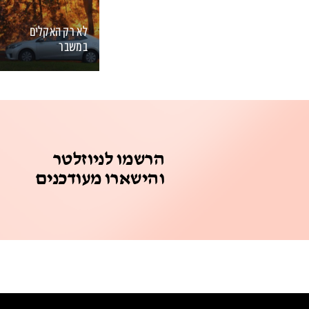
לא רק האקלים
במשבר
מה הקשר בין משבר
האקלים וסוגיות אחרות של
שיוויון וצדק? מפגש ראשון
עם דר' דב חנין ופרופ' דני
רבינוביץ'
הרשמו לניוזלטר
והישארו מעודכנים