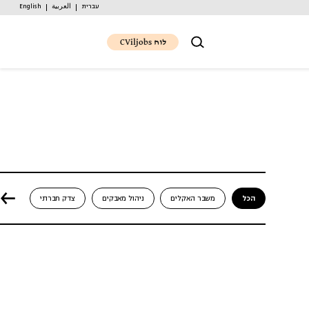
עברית
العربية
English
לוח CViljobs
הכל
משבר האקלים
ניהול מאבקים
צדק חברתי