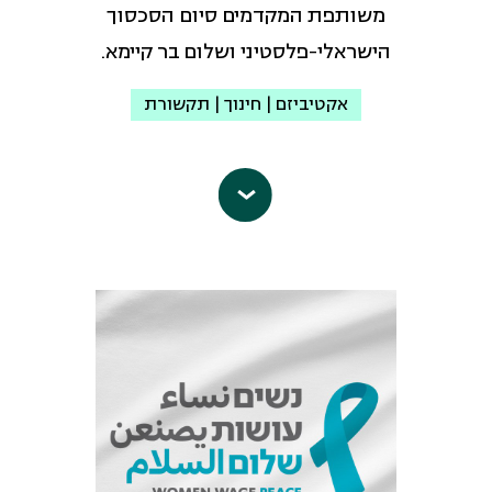
משותפת המקדמים סיום הסכסוך
הישראלי-פלסטיני ושלום בר קיימא.
אקטיביזם | חינוך | תקשורת
פורום ארגוני השלום
הוא מסגרת ישראלית
דינמית של כמאה ארגוני שלום, זכויות
אדם וחברה משותפת, הפועלים ליצירת
מציאות חיים של שלום. הארגונים מקדמים,
כל אחד בשיטתו פתרון בר קיימא לסכסוך
שיסיים בדרכי שלום את השליטה
המשחיתה של ישראל על העם הפלסטיני
ויבטיח ביטחון, חופש, כבוד ושכנות טובה
בין שני העמים במרחב שבין הים לירדן.