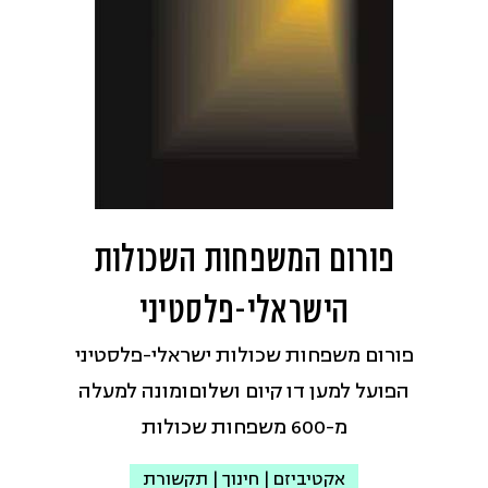
אזרחיה, בלי הבדל דת, גזע ומין" ולהשתית
"אזרחות מלאה ושווה" ליהודים ולערבים
במדינה שהיא ביתו הלאומי של העם
היהודי וביתם של אזרחיה הערבים, וזאת
לצד מדינה פלסטינית שתתקיים בשלום
לצד מדינת ישראל.
אי-מייל:
פורום המשפחות השכולות
info@abrahaminitiatives.org.il
הישראלי-פלסטיני
עמוד הפייסבוק
פורום משפחות שכולות ישראלי-פלסטיני
הפועל למען דו קיום ושלוםומונה למעלה
מ-600 משפחות שכולות
אקטיביזם | חינוך | תקשורת