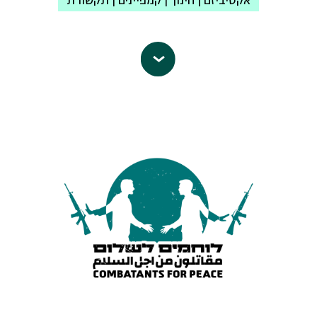
אקטיביזם | חינוך | קמפיינים | תקשורת
אדם בארץ ובעולם. הוא פועל מהקמתו,
לקידום זכויותיהן של השכבות החלשות
שוברים שתיקה הינו ארגון של חיילים
בחברה, לשמירה על זכויותיהם של
משוחררים האוספים עדויות מחיילים
המיעוטים בישראל וכן של פלסטינים
וחיילות אשר שירתו בשטחים מפרוץ
בשטחים ולמניעת הפרות בוטות של זכויות
האינתיפאדה השנייה ואילך. מטרת הארגון
אדם בסיסיות של מהגרי העבודה. הארגון
היא להעלות את המודעות למציאות היום
מפעיל לחצים על קובעי המדיניות בישראל,
יומית בשטחים הכבושים וליצור שיח ציבורי
למען הבטחת השמירה על זכויות האדם
על המחיר המוסרי שבשליטה צבאית על
של הקבוצות החלשות, בהן הזכות לטיפול
אוכלוסיה אזרחית, זאת על מנת להביא
רפואי, קורת גג, חינוך ורמת חיים מינימלית.
לסיום הכיבוש.
אי-מייל:
media@rhr.org.il
יילים המשרתים בשטחים מאז תחילת
עמוד הפייסבוק
האינתיפאדה השנייה (שנת 2000), עדים
ואף נוטלים חלק בפעילות צבאית אשר