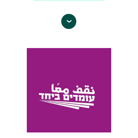
בשנים האחרונות, המכון גיבש תפיסת
מדיניות-חוץ חדשה לישראל –
שלום עכשיו
היא תנועת שמאל ציונית
מדיניות-חוץ תומכת שלום, רב-אזורית,
השואפת להבטיח את המשך קיומה של
עם הפנים לעולם, מודרנית ומכלילה –
ישראל כמדינה יהודית ודמוקרטית ופועלת
והמלצות לחיזוק מערך החוץ והעצמת
כדי לקדם את הפתרון היחיד שיאפשר זאת
הדיפלומטיה הישראלית. אנו מאמינים
– הקמת מדינה פלסטינית על בסיס
שאימוץ ויישום המלצות אלו יאפשרו
גבולות 1967 לצידה של מדינת ישראל.
לישראל למצוא את מקומה באזורים
פעילויות שלום עכשיו נועדו לייצג את
הסמוכים לה ובמשפחת העמים, למצות את
הציבור הישראלי התומך בפתרון שתי
הפוטנציאל העצום הגלום בה, ולחיות
המדינות, להציב נושאים הקשורים לסכסוך
בשלום, שגשוג וביטחון. בשנה החולפת,
ולפתרונו בראש סדר היום הציבורי
עקבנו אחר התפתחויות ומגמות
ולהפעיל לחץ על מקבלי החלטות. מגוון
במדיניות-החוץ האזורית של ישראל,
ערוצי הפעילות של התנועה כוללים
קידמנו המלצות לחיזוק משרד החוץ,