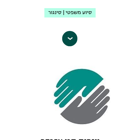
סיוע משפטי | סינגור
מאז היווסדו ב-1996, הארגון עוסק בהגנה
על זכויות האדם של הפלסטינים הערבים
אזרחי ישראל ועל זכויותיהם של
הפלסטינים בשטחים הכבושים.
עדאלה
פועל להשגת זכויות אישיות
וקולקטיביות למיעוט הערבי הפלסטיני
בישראל בתחומים הבאים: זכויות בקרקע
ובתכנון; זכויות פוליטיות ואזרחיות;
זכויות כלכליות, חברתיות ותרבותיות;
וזכויות אסירים. הארגון גם מגן על זכויות
האדם של הפלסטינים החיים תחת הכיבוש,