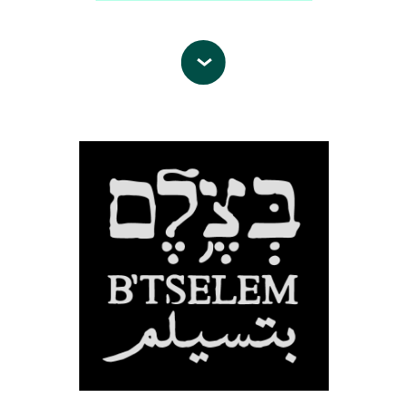
יש דין
– ארגון מתנדבים לזכויות
אדם
הוא ארגון ישראלי הרשום כעמותה
בישראל. הארגון פועל בכפוף לחוק
הישראלי ופעילותו מתבצעת בעזרת
מתנדבים ואנשי מקצוע, משפטנים ומומחים
בתחום זכויות האדם. הארגון הוקם בשנת
2005 ומאז פועל למען הגנה על זכויות
האדם של הפלסטינים בגדה המערבית
הכפופים לשלטון הכיבוש הצבאי הישראלי.
אנו רואים בכיבוש מקור מרכזי להפרת
זכויות האדם ולפיכך שואפים להביא
לסיומו.