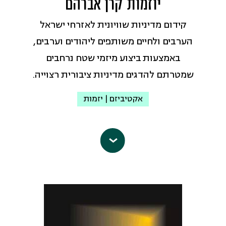
יוזמות קרן אברהם
בהתבסס על המשפט הבינלאומי
קידום מדיניות שוויונית לאזרחי ישראל
ההומניטרי והמשפט הבינלאומי לזכויות
הערבים ולחיים משותפים ליהודים וערבים,
אדם.
באמצעות ביצוע מיזמי שטח נרחבים
כתובת אי-מייל:
adalah@adalah.org
שמטרתם להדגים מדיניות ציבורית רצוייה.
עמוד הפייסבוק
אקטיביזם | יזמות
עמותת 'יוזמות אברהם'
היא ארגון
יהודי-ערבי לשינוי חברתי ולקידום שילוב
ושוויון בין יהודים וערבים בישראל, למען
חברה משגשגת, בטוחה וצודקת. הארגון
פועל לממש את הבטחת מגילת העצמאות
ל"שוויון זכויות חברתי ומדיני גמור לכל