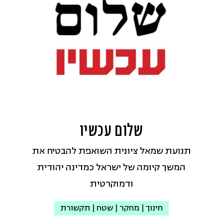
הערבית מול משרדי ממשלה, גופים
הזדמנויות, אינטרסים של קבוצות כוח
ציבוריים, התקשורת והציבור הרחב, כדי
ואינטרסים של אזרחים ותושבים.
לחולל שינויי מדיניות שיביאו לשוויון חומרי
כתובת
ומהותי, לחיים משותפים ולמרחבים
אי-מייל:
foregthink@gmail.com
משותפים לאזרחים הערבים-פלסטינים
עמוד הפייסבוק
ולאזרחים היהודים החיים פה יחד. מודל
הפעולה שלנו מכתיב ניהול משותף
ערבי-יהודי בכל הרמות, ומבטיח שוויון
שלום עכשיו
ושותפות בתהליכי העשייה וקבלת
תנועת שמאל ציונית השואפת להבטיח את
ההחלטות בתוך הארגון.
המשך קיומה של ישראל כמדינה יהודית
אנחנו ממפים את החסמים – ברמה
ודמוקרטית
הממשלתית והמקומית – שמונעים הקצאה
שוויונית של משאבי המדינה, מגבשים
חינוך | מחקר | שטח | תקשורת
ומפרסמים המלצות מדיניות כדי להתגבר