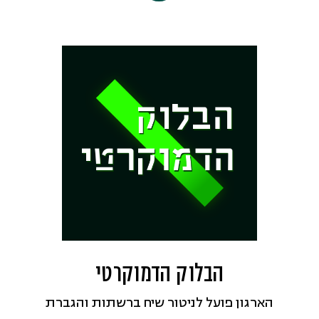
כארגון ארצי למאבק בתופעות ההדתה.
בשנותיו הראשונות, התמקד הפורום
בסיוע ליישובים ושכונות שסבלו מהדתה
מקומית, הן בשל חדירת קבוצות
מיסיונריות דתיות ליישוב והן בשל מאמצים
להדתת היישוב על ידי השלטון המקומי
והארצי. הפורום תמך במעל 60 יישובים
ושכונות ברחבי הארץ – מכפר ורדים ועד
אילת. החל משנת 2015, מתמקד הפורום
במאבק למען חינוך ממלכתי חילוני ומרחב
ציבורי סובלני ופלורליסטי, זאת לאור
התגברות מגמת ההדתה במערכת החינוך
הבלוק הדמוקרטי
הממלכתית, בצבא ובמרחב הציבורי בכלל.
הארגון פועל לניטור שיח ברשתות והגברת
מטרות העמותה: