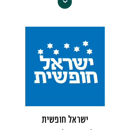
המוקדשת לביקורת על התקשורת. מאז 1996,
תחילה ככתב-עת מודפס ומ-2008 כאתר אינטרנט,
עוקבת מערכת "העין השביעית" אחרי העיתונות
והמדיה במטרה לשמש כתובת עבור העיתונאי
המעוניין בתקשורת עצמאית, חופשית וחוקרת;
ולהיות מורה נבוכים לאזרח המעוניין לצרוך
תקשורת באופן מושכל, לחוקר התקשורת ולסטודנט.
"העין השביעית" תופסת הן את הביקורת
והן את התקשורת במובנם הרחב.
תקשורת אינה רק אוסף פרסומים, אלא
זירה מרכזית המקשרת את תחומי החיים
והחברה השונים ומעצבת אותם, מסביבה
ישראל חופשית
ועד פוליטיקה, מבריאות ועד כלכלה,