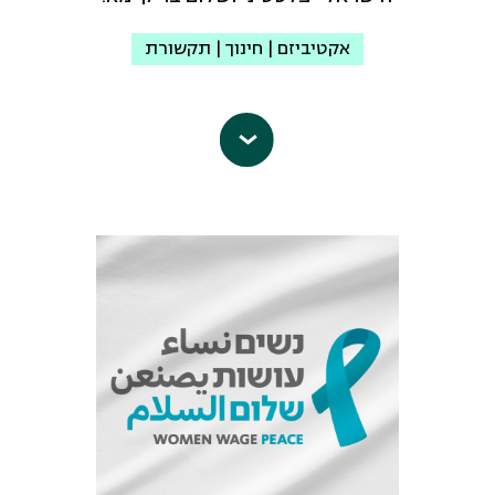
אקטיביזם | חינוך | תקשורת
פורום ארגוני השלום
הוא מסגרת ישראלית
דינמית של כמאה ארגוני שלום, זכויות
אדם וחברה משותפת, הפועלים ליצירת
מציאות חיים של שלום. הארגונים מקדמים,
כל אחד בשיטתו פתרון בר קיימא לסכסוך
שיסיים בדרכי שלום את השליטה
המשחיתה של ישראל על העם הפלסטיני
ויבטיח ביטחון, חופש, כבוד ושכנות טובה
בין שני העמים במרחב שבין הים לירדן.
פורום ארגוני השלום הוקם לפני עשור על
ידי ד"ר רון פונדק ז"ל. הפורום פועל