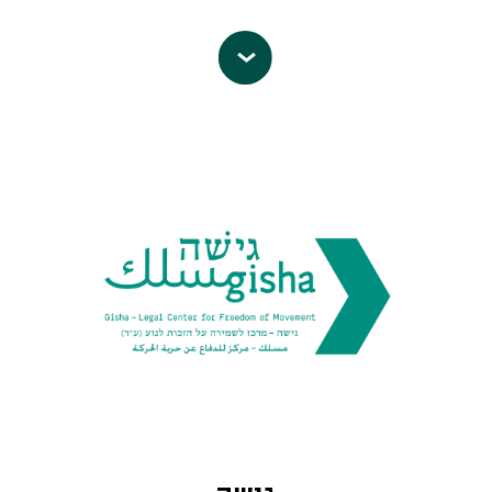
עליהם ועובדים מול משרדי הממשלה כדי
שלום עכשיו
היא תנועת שמאל ציונית
להבטיח את האימוץ והיישום של
השואפת להבטיח את המשך קיומה של
ההמלצות, בתחומים כמו תכנון
ישראל כמדינה יהודית ודמוקרטית ופועלת
ודיור ברשויות המקומיות
כדי לקדם את הפתרון היחיד שיאפשר זאת
הערביות, קידום תחבורה ציבורית,
– הקמת מדינה פלסטינית על בסיס
תשתיות, תעסוקה ועוד. בנוסף,
גבולות 1967 לצידה של מדינת ישראל.
סיכוי-אופוק מלווה רשויות מקומיות
פעילויות שלום עכשיו נועדו לייצג את
ערביות בקידום תכנון עירוני שתואם את
הציבור הישראלי התומך בפתרון שתי
צורכי הדיור והתחבורה של התושבים
המדינות, להציב נושאים הקשורים לסכסוך
ומפתחת כלים והדרכות מקצועיות למען
ולפתרונו בראש סדר היום הציבורי
פיתוח כלכלי ואורבני ברשויות המקומיות
ולהפעיל לחץ על מקבלי החלטות. מגוון
הערביות. אנו מקדמים מציאות של חברה
ערוצי הפעילות של התנועה כוללים
משותפת ומרחבים משותפים המבוססים
הפגנות ופעילויות שטח, הרצאות וכנסים,