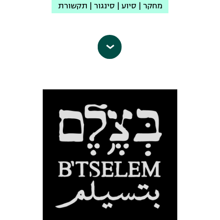
עמוד הפייסבוק
מחקר | סיוע | סינגור | תקשורת
לסיווגם כ”מקרים חריגים” על ידי המערכת
הצבאית. מן העדויות עולה תמונה חמורה
יש דין
– ארגון מתנדבים לזכויות
של הידרדרות מוסרית הבאה לידי ביטוי גם
אדם
הוא ארגון ישראלי הרשום כעמותה
באופי פקודות והוראות הפתיחה באש
בישראל. הארגון פועל בכפוף לחוק
המקבלות הצדקה מנימוקים ביטחוניים.
הישראלי ופעילותו מתבצעת בעזרת
בעוד מציאות זו, המוכרת לחיילי ומפקדי
מתנדבים ואנשי מקצוע, משפטנים ומומחים
צה”ל, מתנהלת בחצרה האחורית של
בתחום זכויות האדם. הארגון הוקם בשנת
מדינת ישראל, הציבור הישראלי ממשיך
2005 ומאז פועל למען הגנה על זכויות
לשתוק ולהכחיש את הנעשה בשמו.
האדם של הפלסטינים בגדה המערבית
אי-מייל:
info@shovrimshtika.org
הכפופים לשלטון הכיבוש הצבאי הישראלי.
עמוד הפייסבוק
אנו רואים בכיבוש מקור מרכזי להפרת
זכויות האדם ולפיכך שואפים להביא