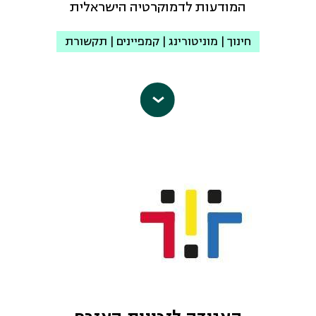
המודעות לדמוקרטיה הישראלית
– העלאת המודעות בקרב הציבור למגמת
ההדתה
חינוך | מוניטורינג | קמפיינים | תקשורת
– ביסוס התודעה החילונית בציבוריות
הישראלית
מטרות הבלוק הדמוקרטי הן קידום ושמירה
– הבטחת מקומה של הזהות החילונית
על כלל זכויות האדם בישראל ובשטחים
במרחב הציבורי
שבשליטתה, פעילויות חינוך שמטרתן
– השגת מענה לצרכי הציבור החילוני
העמקת הידע הציבורי והעלאת המודעות
במסגרת המדינה
בישראל ובתפוצות בנושאים הקשורים
כתובת אי-מייל:
hiloniorg1@gmail.com
לדמוקרטיה בישראל.
עמוד הפייסבוק
עמוד הפייסבוק