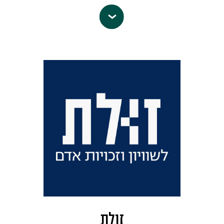
כלים אפקטיביים להשמיע את קולו.
רופאים לזכויות אדם
מאמינים שאפשר
כתובת אי-מייל:
info@bfree.org.il
וצריך לפעול למען הקהילות השונות –
עמוד הפייסבוק
בבתי החולים, במחסומים, בבתי הכלא,
במפעלים ובגינות הציבוריות – אזרחים,
חסרי מעמד אזרחי, פלסטינים, מהגרים
ופליטים – כולם זקוקים לשיוויון, צדק,
חירות ובריאות.
מול מטופלים המפקידים את בריאותם
וחייהם בידי המערכות המטפלות, מתוך
אמונה בכנותן של המילים "אשמור אותם
מכל רע ועוולה", יש והקהילה הרפואית
שותפה – פסיבית או אקטיבית –
בפרקטיקות דכאניות הפוגעות בשיוויון
זולת