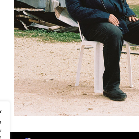
y
e
g
.