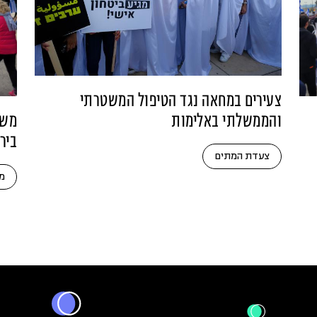
צעירים במחאה נגד הטיפול המשטרתי
משת
והממשלתי באלימות
בירוש
צעדת המתים
מ