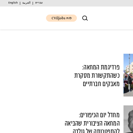
עברית
العربية
English
לוח CViljobs
פרדיגמת המחאה:
כשהתקשורת מסקרת
מאבקים חברתיים
מחדל יום הכיפורים:
המחאה הציבורית שהביאה
להתפטרותה של גולדה