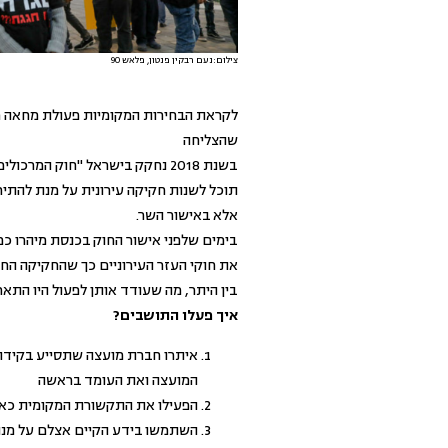
צילום:נעם רבקין פנטון, פלאש 90
לקראת הבחירות המקומיות פעולת מחאה מק
שהצליחה
בשנת 2018 נחקק בישראל "חוק המר
תוכל לשנות חקיקה עירונית על מנת להתי
אלא באישור השר.
בימים שלפני אישור החוק בכנסת מיהרו כמ
את חוקי העזר העירוניים כך שהחקיקה החד
בין היתר, מה שעודד אותן לפעול היו התאר
איך פעלו התושבים?
איתרו חברת מועצה שתסייע בקידו
המועצה ואת העומד בראשה
הפעילו את התקשורת המקומית כאמ
השתמשו בידע הקיים אצלם על מנת