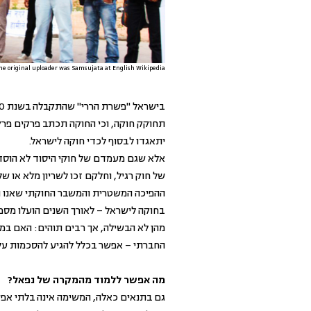
he original uploader was Samsujata at English Wikipedia.
תחוקק חוקה, וכי החוקה תכתב פרקים פרק
יתאגדו לבסוף לכדי חוקה לישראל.
אלא שגם מעמדם של חוקי היסוד לא הוסדר
של חוק רגיל, וחלקם זכו לשריון מלא או של
ההפיכה המשטרית והמשבר החוקתי שאנו ני
בחוקה לישראל – לאורך השנים הועלו מספר 
מהן לא הבשילה, אך רבים תוהים: האם במצ
החברתי – אפשר בכלל להגיע להסכמות על
מה אפשר ללמוד מהמקרה של נפאל?
גם בתנאים כאלה, המשימה אינה בלתי אפש