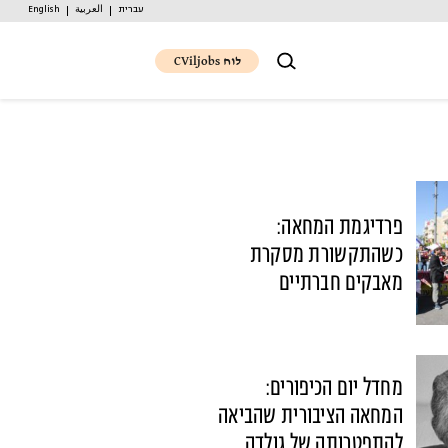
עברית
العربية
English
לוח CViljobs
פרדיגמת המחאה:
כשהתקשורת מסקרת
מאבקים חברתיים
מחדל יום הכיפורים:
המחאה הציבורית שהביאה
להתפטרותה של גולדה