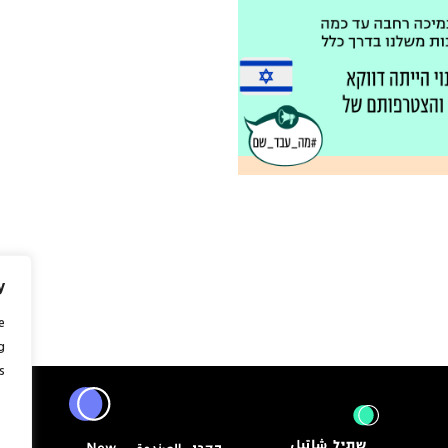
y
e
g
.