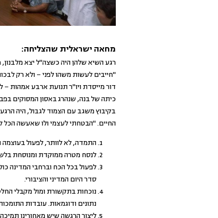
מחאה ישראלית שהצליחה:
רגע השיא שלהן היה כשצה"ל יצא מלבנון, מ
"חייבים לעשות משהו לפני – ולא רק לבכו
דור מייסדת ויו"ר תנועת ארבע אמהות – לצ
בקיבוץ משגב עם הצמוד לגבול, היה הרגע
החיים. "הבטחתי לעצמי ולו שאעשה הכל ל
התמדה, לא לוותר, לפעול בעוצמה ו
לנסח מטרה ממוקדת ומנוסחת בלשון
לפעול בכל הכח וברחבי המדינה כו
סדר היום המדיני והציבורי.
נוכחות בתקשורת ומול מקבלי החלטו
נתונים ודוגמאות. עובדות התומכו
ליצור הרגשה שיש מאחורינו תמיכה