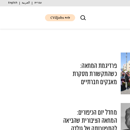
עברית
العربية
English
לוח CViljobs
פרדיגמת המחאה:
כשהתקשורת מסקרת
מאבקים חברתיים
מחדל יום הכיפורים:
המחאה הציבורית שהביאה
להתפטרותה של גולדה