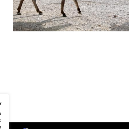
y
e
g
.