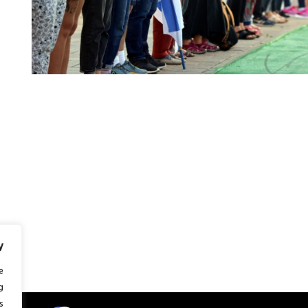
y
e
g
.