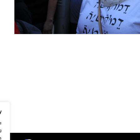
y
e
g
.