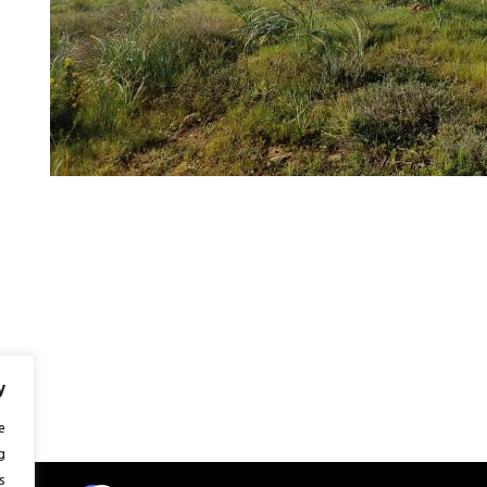
y
e
g
.