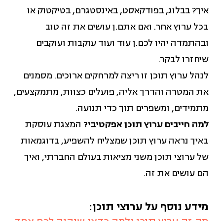
איך? בבלוג, בפודקאסט, באינסטגרם, בטיקטוק או
מאבקים חברתיים (14)
בכל ערוץ אחר. ואם אתם.ן עושים את זה טוב
ובהתמדה יהיו לכם.ן עוד ועוד עוקבות ועוקבים
מגדר (11)
שיחזרו לבקר.
לנהל ערוץ תוכן זו ריצה למרחקים ארוכים. מסמנים
מדדי איכות חיים (12)
את המטרה והדרך אליה, פועלים כצוות, מתמקצעים,
מתמידים, ומשפרים תוך כדי תנועה.
מדידה והערכה (2)
למה חייבים ערוץ תוכן אפקטיבי?
המצגת עוסקת
באיך נראה ערוץ תוכן שמצליח להשפיע, בדוגמאות
ניהול ומנהיגות (4)
של ערוצי תוכן משני מציאות בעולם החברתי, ואיך
הם עושים את זה.
פיתוח כלכלי קהילתי (17)
מידע נוסף על ערוצי תוכן:
פיתוח משאבים (5)