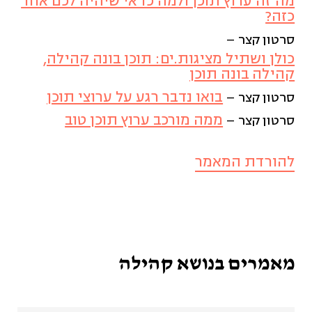
מה זה ערוץ תוכן ולמה כדאי שיהיה לכם אחד
כזה?
שתיל - פעילויות ואירועים
סרטון קצר –
כולן ושתיל מציגות.ים: תוכן בונה קהילה,
שהיו (4)
קהילה בונה תוכן
בואו נדבר רגע על ערוצי תוכן
סרטון קצר –
קהילה (19)
ממה מורכב ערוץ תוכן טוב
סרטון קצר –
רכש מקומי והתאגדויות רכש
להורדת המאמר
(15)
שיתוף ציבור (2)
מאמרים בנושא קהילה
שיתופי פעולה, שותפויות
ומיזוגים (2)