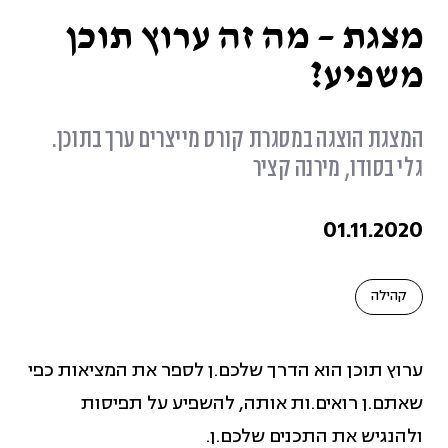
גזענות (11)
מצגת – מה זה ערוץ תוכן
משפיע?
גיוון והכלה בארגונים (34)
המצגת הוצגה במסגרת קורס מייצרים ערך בתוכן.
דיגיטל, תוכן וסושיאל (3)
גלי בסודו, מירנה קציר
שינוי מדיניות (1)
01.11.2020
חברה משותפת (5)
קהילה
חוסן ארגוני (7)
ערוץ תוכן הוא הדרך שלכם.ן לספר את המציאות כפי
שאתם.ן רואים.ות אותה, להשפיע על תפיסות
כלכלה מקומית מקיימת (58)
ולהנגיש את התכנים שלכם.ן.