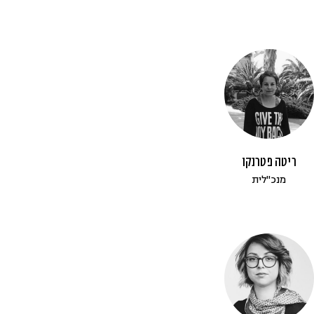
ריטה פטרנקו
מנכ"לית