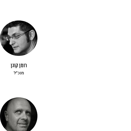
רומן קוגן
מנכ״ל