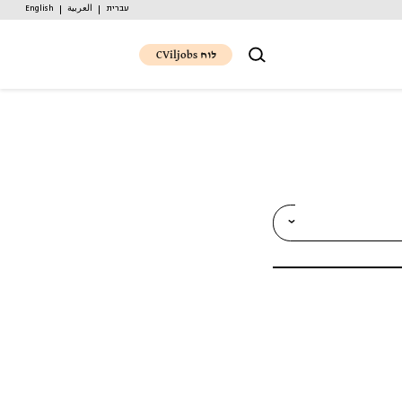
עברית
العربية
English
לוח CViljobs