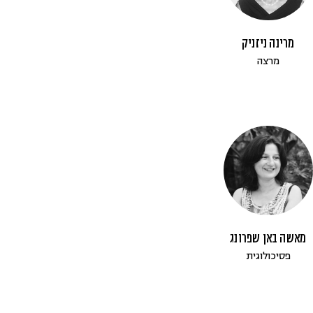
מרינה ניזניק
מרצה
מאשה באן שפרונג
פסיכולוגית