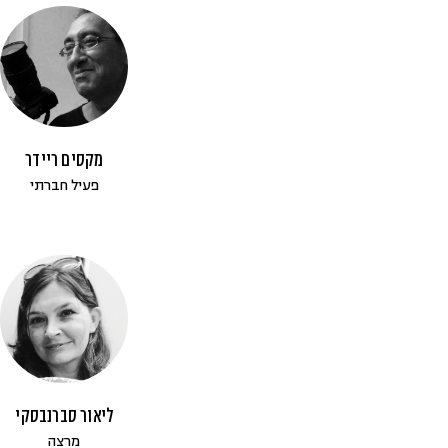
מקסים ריידר
פעיל חברתי
ליאור סברנבסקי
מרצה