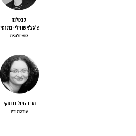
סבטלנה
צ'אצ'אשווילי-בולוטין
סוציולוגית
מרינה פולינובסקי
עורכת דין