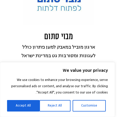
צרכיהן, מידע על זכויותיהן, תמיכה
נפשית, ומענים מקצועיים להתפתחות
אישית ומשפחתית בכל שלב בו הן נמצאות
בתהליך.
מבוי סתום
בתהליך ארוך שנים ובתחושת שליחות
ארגון מוביל במאבק למען פתרון כולל
"באשר תלכי" יחד עם שותפים רבים לדרך
לעגונות ומסורבות גט במדינת ישראל
וחברות העמותה מובילים תנועה ושינוי
בתוך הקהילה החרדית ביחס לנשים
סיוע | סינגור
We value your privacy
גרושות ובתמיכה בהן, וכן בהכלה
We use cookies to enhance your browsing experience, serve
והתמודדות נכונה עם נושא הגרושין. זאת
personalised ads or content, and analyse our traffic. By clicking
מבוי סתום
הוא ארגון ללא מטרות רווח
תוך כדי קשר הדוק עם רבנים ואנשי ציבור
"Accept All", you consent to our use of cookies.
שהקימה לאה עין גלוב בשנת 1995. לאה
בתוך המגזר החרדי.
הייתה כבר בת 90 והיא אספה סיפורים
Accept All
Reject All
Customise
כתובת אי-מייל:
info@baasher.co.il
קשים של נשים הכלואות בידי בעליהן ובידי