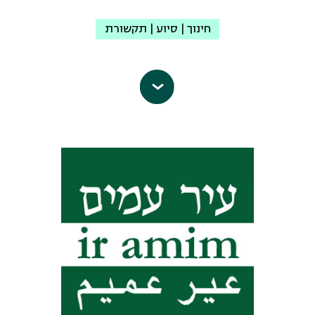
diurtzibury@gmail.com
חינוך | סיוע | תקשורת
עמוד הפייסבוק
סיכוי-אופוק הוא ארגון משותף לערבים
ויהודים שפועלים יחד מאז 1991 לקדם
שוויון ושותפות בין האזרחים הערבים
והיהודים בישראל. אנחנו עובדים עם
רשויות מקומיות ערביות והנהגת החברה
הערבית מול משרדי ממשלה, גופים
ציבוריים, התקשורת והציבור הרחב, כדי
לחולל שינויי מדיניות שיביאו לשוויון חומרי
ומהותי, לחיים משותפים ולמרחבים
משותפים לאזרחים הערבים-פלסטינים
ולאזרחים היהודים החיים פה יחד. מודל