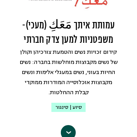
קהילות.
החוק על מתנחלים ואזרחים ישראלים
כתובת אי-מייל:
danib@sindyan.org.il
אחרים שפוגעים בפלסטינים וברכושם בגדה
עמותת איתך مَعَكِ (מעכי)-
עמוד הפייסבוק
המערבית; באכיפת החוק על אנשי כוחות
הביטחון החשודים בביצוע עבירות נגד
משפטניות למען צדק חברתי
פלסטינים; ובהפרות של זכויות האדם
קידום זכויות נשים והטמעת צורכיהן וקולן
הנוגעות להשתלטות על אדמות ומניעת
של נשים מקבוצות מוחלשות בחברה: נשים
גישה אליהן.
החיות בעוני, נשים במעגלי אלימות ונשים
אי-מייל:
info@yesh-din.org
מקבוצות אוכלוסייה המודרות ממוקדי
עמוד הפייסבוק
קבלת ההחלטות.
סיוע | סינגור
״איתך – מעכי״
היא עמותת חברה