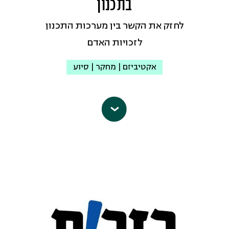
בתכנון
כתובת אי-מייל:
assaf@phr.org.il
לחזק את הקשר בין מערכות התכנון
עמוד הפייסבוק
לזכויות האדם
אקטיביזם | מחקר | סיוע
העמותה פועלת בכלים מחקריים
ומקצועיים כדי לקדם שוויון זכויות וצדק
חברתי בתחומי התכנון, הפיתוח והקצאת
משאבי קרקע, ומסייעת לקהילות המצויות
בנחיתות מקצועית, כלכלית או אזרחית
בכל הנוגע למימוש זכויותיהן בשדה
התכנון.
’במקום‘ פעילה בכל רחבי הארץ ומייצגת