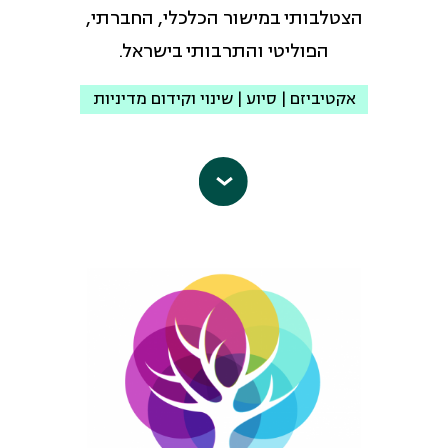
הצטלבותי במישור הכלכלי, החברתי,
של נשים מכלל הקבוצות בחברה ולהבטיח
הפוליטי והתרבותי בישראל.
את נגישותן המלאה למימוש זכויותיהן.
בתוך כך העמותה מעניקה סיוע וייצוג
אקטיביזם | סיוע | שינוי וקידום מדיניות
משפטי ללא עלות לנשים, בתחומים מגוונים
בכל אחד מסניפיה בתל-אביב, באר שבע
תנועת "אחותי- למען נשים בישראל"
וחיפה.
פועלת למען ועם נשים מאוכלוסיות
כחלק מחזונה, עמותת איתך מעכי פועלת
מוחלשות. תנועת "אחותי" היא תנועה
לקידום שיח מגדרי רב תרבותי בקרב
פמיניסטית-מזרחית יחידה מסוגה בישראל,
קהילות בישראל מזהויות מגוונות של נשים
שמטרתה ליצור תנאים מתאימים בהם נשים
פלסטיניות, חרדיות, יוצאות אתיופיה,
מאוכלוסיות מוחלשות, שנתפסות בחברה
דוברות רוסית ובתחומי העסקה רבים.
הישראלית כשקופות, יהיו נראות
יחד עם הנשים מהקהילות השונות, פועלת
ומשפיעות. "אחותי" נוסדה על ידי פעילות
העמותה לפיתוח מנהיגות, תוך יצירת
פמיניסטיות מזרחיות אשר הציבו להן