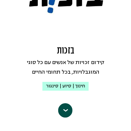
בעמדתה אינטרס ציבורי למען שקיפות
בהליכי התכנון והקצאת משאבים הוגנת
ושוויונית בתחומי התכנון והפיתוח.
כתובת אי-מייל:
bimkom@bimkom.org
בזכות
עמוד הפייסבוק
קידום זכויות של אנשים עם כל סוגי
המוגבלויות, בכל תחומי החיים
חינוך | סיוע | סינגור
ארגון בזכות
, המרכז לזכויות אדם של
אנשים עם מוגבלויות, מקדם מאז הקמתו
ב-1992 את השוויון והשילוב של אנשים עם