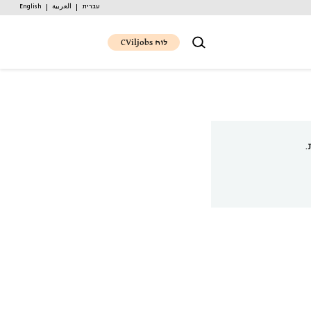
עברית
العربية
English
לוח CViljobs
.