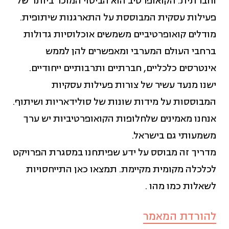
וחברתית. הקואופרטיב הוא הביטוי המוכר ביותר של
מאבקים חברתיים (14)
פעילות עסקית המבוססת על התארגנות שיתופית.
מודלים קואופרטיביים משמשים אוכלוסיות גדולות
מגדר (11)
ברחבי העולם המערבי ומאפשרים להן לממש
אינטרסים כלכליים, חברתיים ותרבותיים ייחודיים.
מדדי איכות חיים (12)
ישנו מנעד עשיר של צורות פעילות עסקיות
המבוססות על מידות שונות של סולידאריות ושיתוף.
מדידה והערכה (2)
אנחנו מאמינים שלחלופות הקואופרטיביות יש ערך
משמעותי גם בישראל.
ניהול ומנהיגות (4)
מדריך זה מבוסס על ידע שפיתחנו במסגרת הפרויקט
לכלכלה מקומית מקיימת. תמצאו כאן התייחסויות
פיתוח כלכלי קהילתי (17)
לשאלות כמו מהו .
להורדת המאמר
פיתוח משאבים (5)