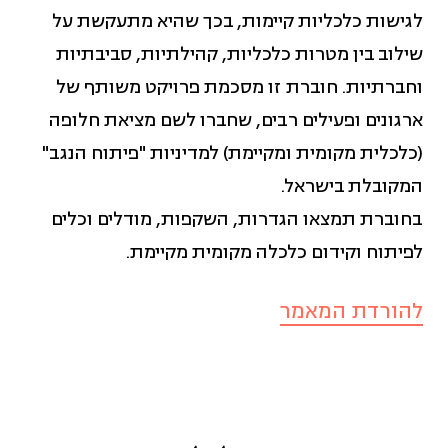
לגישות כלכליות קיימות, בכך שהיא מתעקשת על
מאבקים חברתיים (14)
שילוב בין מטרות כלכליות, קהילתיות, סביבתיות
וחברתיות. חוברת זו מסכמת פרויקט משותף של
מגדר (11)
ארגונים ופעילים רבים, שחברו לשם מציאת חלופה
(כלכלית מקומית ומקיימת) למדיניות "פיתוח הנגב"
מדדי איכות חיים (12)
המקובלת בישראל.
בחוברת תמצאו הגדרות, השקפות, מודלים וכלים
מדידה והערכה (2)
לפיתוח וקידום כלכלה מקומית מקיימת.
ניהול ומנהיגות (4)
להורדת המאמר
פיתוח כלכלי קהילתי (17)
פיתוח משאבים (5)